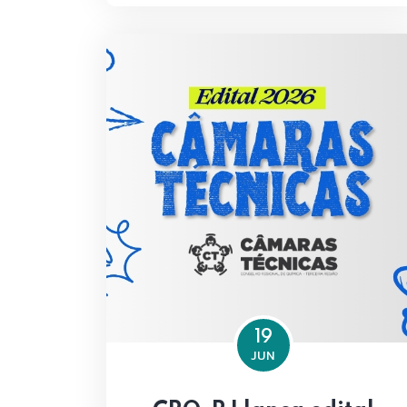
19
JUN