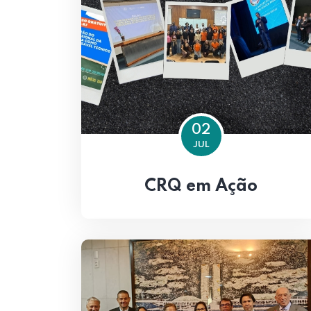
02
JUL
CRQ em Ação